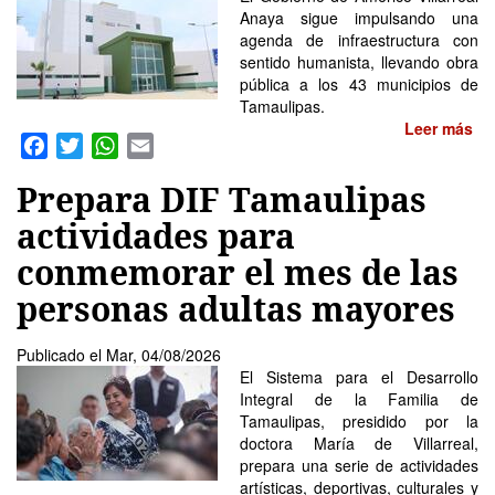
Anaya sigue impulsando una
agenda de infraestructura con
sentido humanista, llevando obra
pública a los 43 municipios de
Tamaulipas.
Leer más
so
Facebook
Twitter
WhatsApp
Email
Ta
si
Prepara DIF Tamaulipas
im
un
actividades para
ag
conmemorar el mes de las
de
in
personas adultas mayores
co
se
hu
Publicado el
Mar, 04/08/2026
El Sistema para el Desarrollo
Integral de la Familia de
Tamaulipas, presidido por la
doctora María de Villarreal,
prepara una serie de actividades
artísticas, deportivas, culturales y