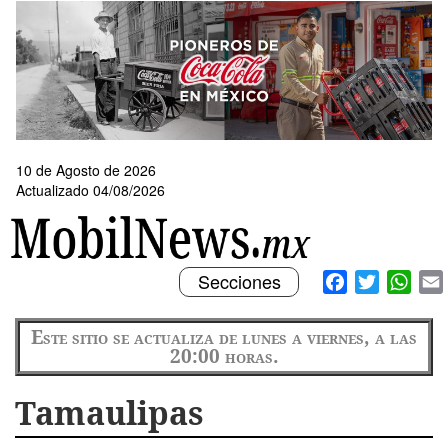
Pasar
al
contenido
principal
10 de Agosto de 2026
Actualizado 04/08/2026
Toggle
Facebook
Twitter
What
Secciones
navigation
Este sitio se actualiza de lunes a viernes, a las
20:00 horas.
Tamaulipas