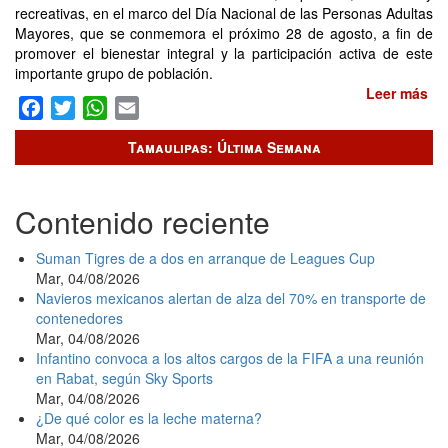
recreativas, en el marco del Día Nacional de las Personas Adultas
Mayores, que se conmemora el próximo 28 de agosto, a fin de
promover el bienestar integral y la participación activa de este
importante grupo de población.
Leer más
so
Facebook
Twitter
WhatsApp
Email
Pr
DI
Tamaulipas: Última Semana
Ta
ac
pa
Contenido reciente
co
el
me
Suman Tigres de a dos en arranque de Leagues Cup
de
Mar, 04/08/2026
las
Navieros mexicanos alertan de alza del 70% en transporte de
pe
contenedores
ad
Mar, 04/08/2026
ma
Infantino convoca a los altos cargos de la FIFA a una reunión
en Rabat, según Sky Sports
Mar, 04/08/2026
¿De qué color es la leche materna?
Mar, 04/08/2026