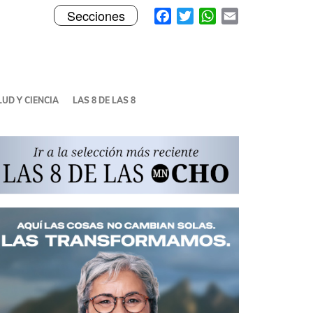
Toggle
Facebook
Twitter
WhatsApp
Email
Secciones
navigation
UD Y CIENCIA
LAS 8 DE LAS 8