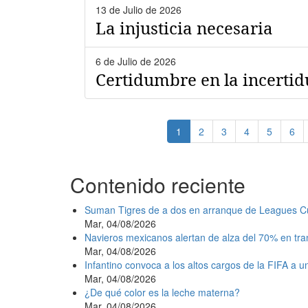
13 de Julio de 2026
La injusticia necesaria
6 de Julio de 2026
Certidumbre en la incerti
Paginación
Página
1
Page
2
Page
3
Page
4
Page
5
Pag
6
actual
Contenido reciente
Suman Tigres de a dos en arranque de Leagues C
Mar, 04/08/2026
Navieros mexicanos alertan de alza del 70% en tr
Mar, 04/08/2026
Infantino convoca a los altos cargos de la FIFA a 
Mar, 04/08/2026
¿De qué color es la leche materna?
Mar, 04/08/2026