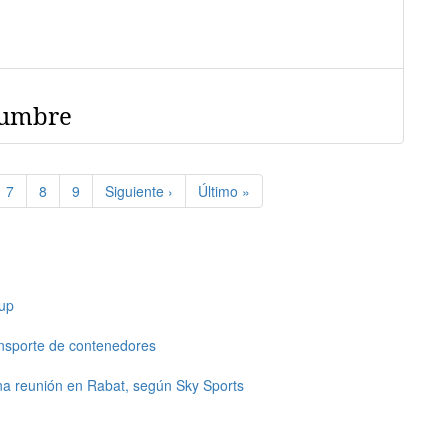
dumbre
e
Page
7
Page
8
Page
9
Siguiente
Siguiente ›
Última
Último »
página
página
up
ansporte de contenedores
una reunión en Rabat, según Sky Sports