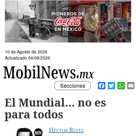
Pasar
al
contenido
principal
10 de Agosto de 2026
Actualizado 04/08/2026
Toggle
Facebook
Twitter
What
Secciones
navigation
El Mundial… no es
para todos
Héctor Reyes