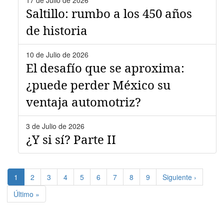
17 de Julio de 2026
Saltillo: rumbo a los 450 años
de historia
10 de Julio de 2026
El desafío que se aproxima:
¿puede perder México su
ventaja automotriz?
3 de Julio de 2026
¿Y si sí? Parte II
Paginación
Página
1
Page
2
Page
3
Page
4
Page
5
Page
6
Page
7
Page
8
Page
9
Siguiente
Siguiente ›
actual
página
Última
Último »
página