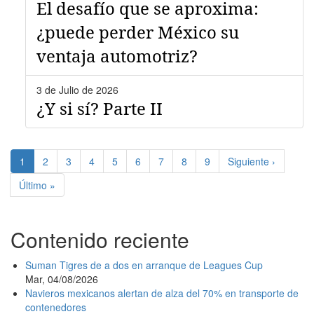
El desafío que se aproxima:
¿puede perder México su
ventaja automotriz?
3 de Julio de 2026
¿Y si sí? Parte II
Paginación
Página
1
Page
2
Page
3
Page
4
Page
5
Page
6
Page
7
Page
8
Page
9
Siguiente
Siguiente ›
actual
página
Última
Último »
página
Contenido reciente
Suman Tigres de a dos en arranque de Leagues Cup
Mar, 04/08/2026
Navieros mexicanos alertan de alza del 70% en transporte de
contenedores