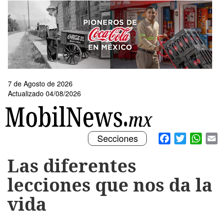
Pasar
al
contenido
principal
7 de Agosto de 2026
Actualizado 04/08/2026
Toggle
Facebook
Twitter
What
Secciones
navigation
Las diferentes
lecciones que nos da la
vida