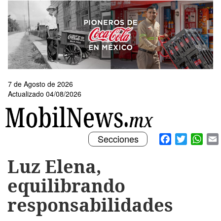
Pasar
al
contenido
principal
7 de Agosto de 2026
Actualizado 04/08/2026
Toggle
Facebook
Twitter
What
Secciones
navigation
Luz Elena,
equilibrando
responsabilidades