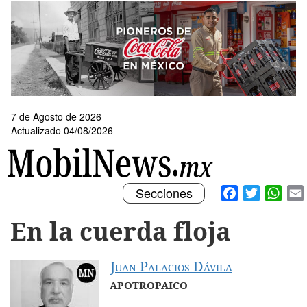
Pasar
al
contenido
principal
7 de Agosto de 2026
Actualizado 04/08/2026
Toggle
Facebook
Twitter
What
Secciones
navigation
En la cuerda floja
Juan Palacios Dávila
APOTROPAICO