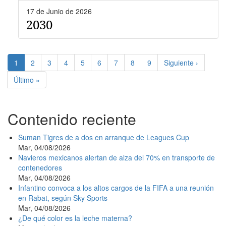
17 de Junio de 2026
2030
Paginación
Página
1
Page
2
Page
3
Page
4
Page
5
Page
6
Page
7
Page
8
Page
9
Siguiente
Siguiente ›
actual
página
Última
Último »
página
Contenido reciente
Suman Tigres de a dos en arranque de Leagues Cup
Mar, 04/08/2026
Navieros mexicanos alertan de alza del 70% en transporte de
contenedores
Mar, 04/08/2026
Infantino convoca a los altos cargos de la FIFA a una reunión
en Rabat, según Sky Sports
Mar, 04/08/2026
¿De qué color es la leche materna?