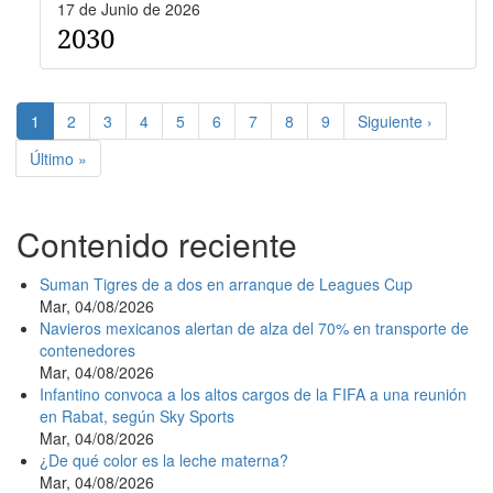
17 de Junio de 2026
2030
Paginación
Página
1
Page
2
Page
3
Page
4
Page
5
Page
6
Page
7
Page
8
Page
9
Siguiente
Siguiente ›
actual
página
Última
Último »
página
Contenido reciente
Suman Tigres de a dos en arranque de Leagues Cup
Mar, 04/08/2026
Navieros mexicanos alertan de alza del 70% en transporte de
contenedores
Mar, 04/08/2026
Infantino convoca a los altos cargos de la FIFA a una reunión
en Rabat, según Sky Sports
Mar, 04/08/2026
¿De qué color es la leche materna?
Mar, 04/08/2026