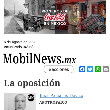
Pasar
al
contenido
principal
6 de Agosto de 2026
Actualizado 04/08/2026
Toggle
Facebook
Twitter
What
Secciones
navigation
La oposición
Juan Palacios Dávila
APOTROPAICO