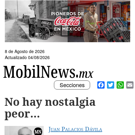
Pasar
al
contenido
principal
8 de Agosto de 2026
Actualizado 04/08/2026
Toggle
Facebook
Twitter
What
Secciones
navigation
No hay nostalgia
peor…
Juan Palacios Dávila