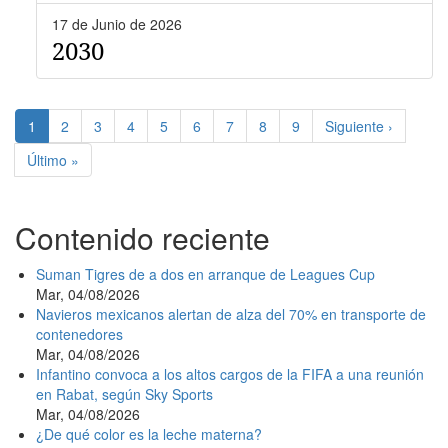
17 de Junio de 2026
2030
Paginación
Página
1
Page
2
Page
3
Page
4
Page
5
Page
6
Page
7
Page
8
Page
9
Siguiente
Siguiente ›
actual
página
Última
Último »
página
Contenido reciente
Suman Tigres de a dos en arranque de Leagues Cup
Mar, 04/08/2026
Navieros mexicanos alertan de alza del 70% en transporte de
contenedores
Mar, 04/08/2026
Infantino convoca a los altos cargos de la FIFA a una reunión
en Rabat, según Sky Sports
Mar, 04/08/2026
¿De qué color es la leche materna?