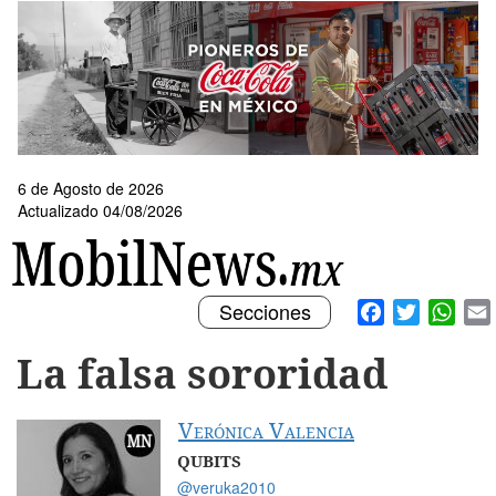
Pasar
al
contenido
principal
6 de Agosto de 2026
Actualizado 04/08/2026
Toggle
Facebook
Twitter
What
Secciones
navigation
La falsa sororidad
Verónica Valencia
QUBITS
@veruka2010