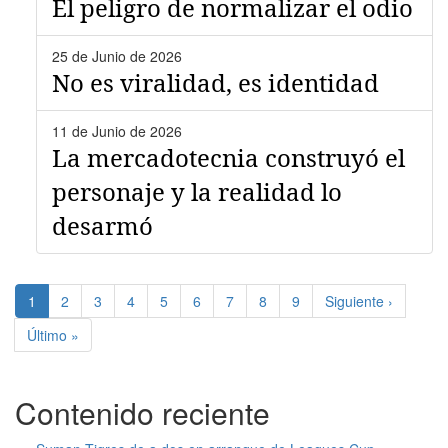
El peligro de normalizar el odio
25 de Junio de 2026
No es viralidad, es identidad
11 de Junio de 2026
La mercadotecnia construyó el
personaje y la realidad lo
desarmó
Paginación
Página
1
Page
2
Page
3
Page
4
Page
5
Page
6
Page
7
Page
8
Page
9
Siguiente
Siguiente ›
actual
página
Última
Último »
página
Contenido reciente