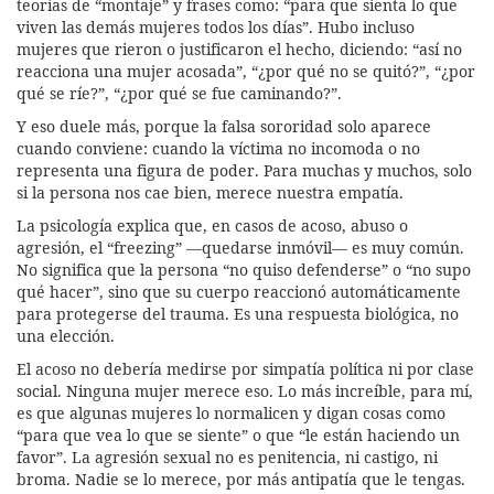
teorías de “montaje” y frases como: “para que sienta lo que
viven las demás mujeres todos los días”. Hubo incluso
mujeres que rieron o justificaron el hecho, diciendo: “así no
reacciona una mujer acosada”, “¿por qué no se quitó?”, “¿por
qué se ríe?”, “¿por qué se fue caminando?”.
Y eso duele más, porque la falsa sororidad solo aparece
cuando conviene: cuando la víctima no incomoda o no
representa una figura de poder. Para muchas y muchos, solo
si la persona nos cae bien, merece nuestra empatía.
La psicología explica que, en casos de acoso, abuso o
agresión, el “freezing” —quedarse inmóvil— es muy común.
No significa que la persona “no quiso defenderse” o “no supo
qué hacer”, sino que su cuerpo reaccionó automáticamente
para protegerse del trauma. Es una respuesta biológica, no
una elección.
El acoso no debería medirse por simpatía política ni por clase
social. Ninguna mujer merece eso. Lo más increíble, para mí,
es que algunas mujeres lo normalicen y digan cosas como
“para que vea lo que se siente” o que “le están haciendo un
favor”. La agresión sexual no es penitencia, ni castigo, ni
broma. Nadie se lo merece, por más antipatía que le tengas.