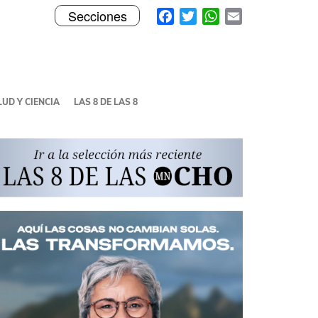
Toggle
Facebook
Twitter
WhatsApp
Email
Secciones
navigation
UD Y CIENCIA
LAS 8 DE LAS 8