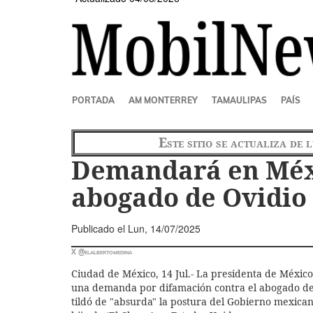
SECCIONES
PORTADA
AM MONTERREY
TAMAULIPAS
PAÍS
Este sitio se actualiza de 
Demandará en Méx
abogado de Ovidio
Publicado el
Lun, 14/07/2025
X @elalbertomedina
Ciudad de México, 14 Jul.- La presidenta de Méxic
una demanda por difamación contra el abogado del
tildó de "absurda" la postura del Gobierno mexican