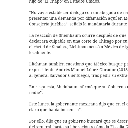
hijo de ‘El Chapo’ en Estados Unidos.
“No voy a establecer diálogo con un abogado de n
presentar una demanda por difamación aquí en Méx
Consejería Jurídica”, señaló la mandataria durante
La reacción de Sheinbaum ocurre después de que 
declarara culpable en una corte de Chicago por cu
el cártel de Sinaloa-, Lichtman acusó a México de i
localmente.
Litchman también cuestionó que México busque par
expresidente Andrés Manuel López Obrador (2018-2
al general Salvador Cienfuegos, tras pedir su extr
En respuesta, Sheinbaum afirmó que su Gobierno n
nadie".
Este lunes, la gobernante mexicana dijo que en el
claro que había inocencia”.
Por ello, dijo que su gobierno buscará que se desc
del general, hasta su liberación y cómo la Fiscalía 