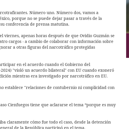
arcotraficantes. Número uno. Número dos, vamos a
ico, porque no se puede dejar pasar a través de la
 su conferencia de prensa matutina.
el viernes, apenas horas después de que Ovidio Guzmán se
atro cargos - a cambio de colaborar con información sobre
gnorar a otras figuras del narcotráfico protegidas
ticipar en el acuerdo cuando el Gobierno del
024) "violó un acuerdo bilateral" con EU cuando exoneró
adición mientras era investigado por narcotráfico en EU.
o establece "relaciones de contubernio ni complicidad con
 caso Cienfuegos tiene que aclararse el tema “porque es muy
riba claramente cómo fue todo el caso, desde la detención
General de la República participó en el tema.