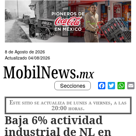
Pasar
al
contenido
principal
8 de Agosto de 2026
Actualizado 04/08/2026
Toggle
Facebook
Twitter
What
Secciones
navigation
Este sitio se actualiza de lunes a viernes, a las
20:00 horas.
Baja 6% actividad
industrial de NL en