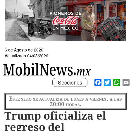
Pasar
al
contenido
principal
6 de Agosto de 2026
Actualizado 04/08/2026
Toggle
Facebook
Twitter
What
Secciones
navigation
Este sitio se actualiza de lunes a viernes, a las
20:00 horas.
Trump oficializa el
regreso del