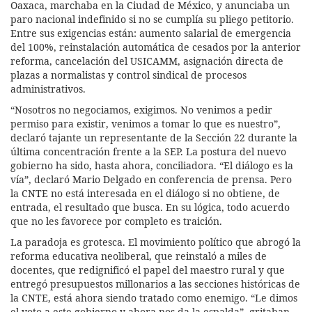
Oaxaca, marchaba en la Ciudad de México, y anunciaba un
paro nacional indefinido si no se cumplía su pliego petitorio.
Entre sus exigencias están: aumento salarial de emergencia
del 100%, reinstalación automática de cesados por la anterior
reforma, cancelación del USICAMM, asignación directa de
plazas a normalistas y control sindical de procesos
administrativos.
“Nosotros no negociamos, exigimos. No venimos a pedir
permiso para existir, venimos a tomar lo que es nuestro”,
declaró tajante un representante de la Sección 22 durante la
última concentración frente a la SEP. La postura del nuevo
gobierno ha sido, hasta ahora, conciliadora. “El diálogo es la
vía”, declaró Mario Delgado en conferencia de prensa. Pero
la CNTE no está interesada en el diálogo si no obtiene, de
entrada, el resultado que busca. En su lógica, todo acuerdo
que no les favorece por completo es traición.
La paradoja es grotesca. El movimiento político que abrogó la
reforma educativa neoliberal, que reinstaló a miles de
docentes, que redignificó el papel del maestro rural y que
entregó presupuestos millonarios a las secciones históricas de
la CNTE, está ahora siendo tratado como enemigo. “Le dimos
el voto a este gobierno y ahora nos da la espalda”, gritaban