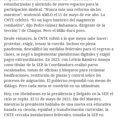
estandarizadas y abriendo de nuevo espacios para la
participación sindical. “Nunca más una reforma sin los
maestros”, sentenció AMLO el 15 de mayo de ese año. La
CNTE celebró. “Es un logro histórico del magisterio
combativo”, dijo Pedro Gómez Bahamaca, dirigente de la
Sección 7 de Chiapas. Pero el idilio duró poco.
Desde entonces, la CNTE volvió a lo que mejor sabe hacer:
protestar, exigir, tensar la cuerda. Incluso en plena
pandemia, descalificó las medidas federales para el regreso a
clases, se negó a implementar plataformas digitales y exigió
pagos extraordinarios. En 2023, con Leticia Ramírez Amaya
como titular de la SEP, la Coordinadora realizó paros
escalonados, tomas de oficinas y bloqueos para reclamar
basificaciones, restitución de plazas y control sobre los
procesos de asignación. El gobierno respondió con mesas de
diálogo. Pero cada mesa se convirtió en un ultimátum.
Hoy, con Sheinbaum en la presidencia y Delgado en la SEP, el
ciclo se repite. El 15 de mayo de 2025, Día del Maestro,
mientras la presidenta hablaba de una nueva era educativa
basada en ciencia, equidad y transformación curricular, la
CNTE cercaba instalaciones federales, tomaba la SEP en