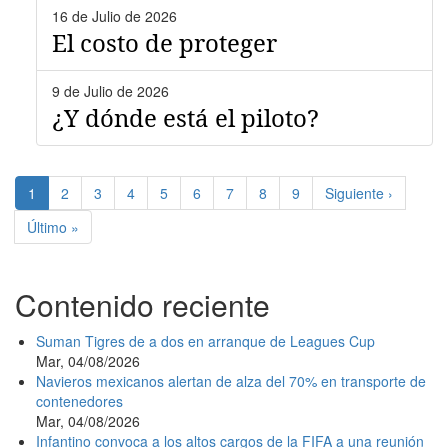
16 de Julio de 2026
El costo de proteger
9 de Julio de 2026
¿Y dónde está el piloto?
Paginación
Página
1
Page
2
Page
3
Page
4
Page
5
Page
6
Page
7
Page
8
Page
9
Siguiente
Siguiente ›
actual
página
Última
Último »
página
Contenido reciente
Suman Tigres de a dos en arranque de Leagues Cup
Mar, 04/08/2026
Navieros mexicanos alertan de alza del 70% en transporte de
contenedores
Mar, 04/08/2026
Infantino convoca a los altos cargos de la FIFA a una reunión