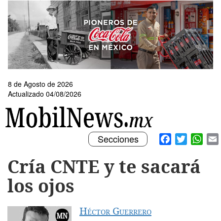
Pasar
al
contenido
principal
8 de Agosto de 2026
Actualizado 04/08/2026
Toggle
Facebook
Twitter
What
Secciones
navigation
Cría CNTE y te sacará
los ojos
Héctor Guerrero