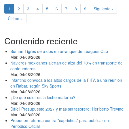
Paginación
Página
1
Page
2
Page
3
Page
4
Page
5
Page
6
Page
7
Page
8
Page
9
Siguiente
Siguiente ›
actual
página
Última
Último »
página
Contenido reciente
Suman Tigres de a dos en arranque de Leagues Cup
Mar, 04/08/2026
Navieros mexicanos alertan de alza del 70% en transporte de
contenedores
Mar, 04/08/2026
Infantino convoca a los altos cargos de la FIFA a una reunión
en Rabat, según Sky Sports
Mar, 04/08/2026
¿De qué color es la leche materna?
Mar, 04/08/2026
Difícil Presupuesto 2027 y más sin tesorero: Heriberto Treviño
Mar, 04/08/2026
Proponen reforma contra "caprichos" para publicar en
Periódico Oficial