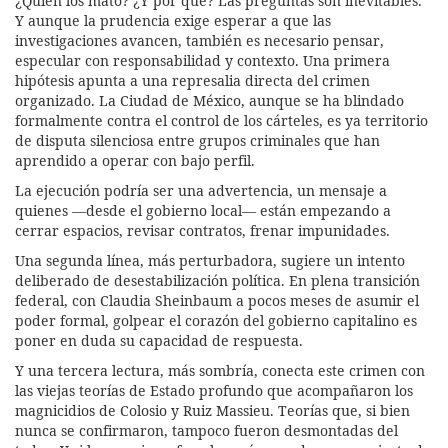
¿Quién los mató? ¿Y por qué? Las preguntas son inevitables.
Y aunque la prudencia exige esperar a que las
investigaciones avancen, también es necesario pensar,
especular con responsabilidad y contexto. Una primera
hipótesis apunta a una represalia directa del crimen
organizado. La Ciudad de México, aunque se ha blindado
formalmente contra el control de los cárteles, es ya territorio
de disputa silenciosa entre grupos criminales que han
aprendido a operar con bajo perfil.
La ejecución podría ser una advertencia, un mensaje a
quienes —desde el gobierno local— están empezando a
cerrar espacios, revisar contratos, frenar impunidades.
Una segunda línea, más perturbadora, sugiere un intento
deliberado de desestabilización política. En plena transición
federal, con Claudia Sheinbaum a pocos meses de asumir el
poder formal, golpear el corazón del gobierno capitalino es
poner en duda su capacidad de respuesta.
Y una tercera lectura, más sombría, conecta este crimen con
las viejas teorías de Estado profundo que acompañaron los
magnicidios de Colosio y Ruiz Massieu. Teorías que, si bien
nunca se confirmaron, tampoco fueron desmontadas del