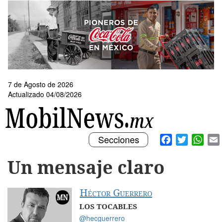
Pasar
al
contenido
principal
7 de Agosto de 2026
Actualizado 04/08/2026
Toggle
Facebook
Twitter
What
Secciones
navigation
Un mensaje claro
Héctor Guerrero
LOS TOCABLES
@hecguerrero