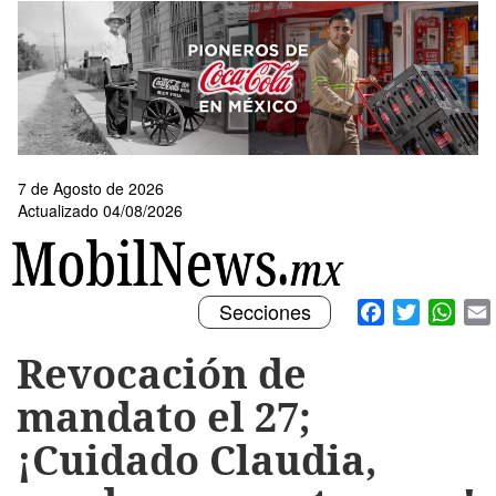
Pasar
al
contenido
principal
7 de Agosto de 2026
Actualizado 04/08/2026
Toggle
Facebook
Twitter
What
Secciones
navigation
Revocación de
mandato el 27;
¡Cuidado Claudia,