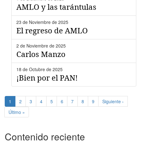
AMLO y las tarántulas
23 de Noviembre de 2025
El regreso de AMLO
2 de Noviembre de 2025
Carlos Manzo
18 de Octubre de 2025
¡Bien por el PAN!
Paginación
Página
1
Page
2
Page
3
Page
4
Page
5
Page
6
Page
7
Page
8
Page
9
Siguiente
Siguiente ›
actual
página
Última
Último »
página
Contenido reciente