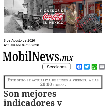
Pasar
al
contenido
principal
8 de Agosto de 2026
Actualizado 04/08/2026
Toggle
Facebook
Twitter
What
Secciones
navigation
Este sitio se actualiza de lunes a viernes, a las
20:00 horas.
Son mejores
indicadores y