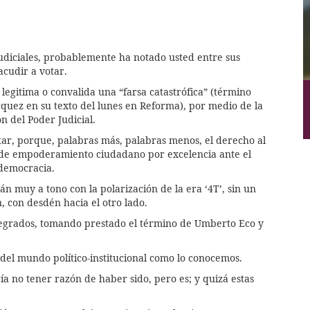
 judiciales, probablemente ha notado usted entre sus
acudir a votar.
legitima o convalida una “farsa catastrófica” (término
quez en su texto del lunes en Reforma), por medio de la
n del Poder Judicial.
otar, porque, palabras más, palabras menos, el derecho al
o de empoderamiento ciudadano por excelencia ante el
 democracia.
án muy a tono con la polarización de la era ‘4T’, sin un
 con desdén hacia el otro lado.
integrados, tomando prestado el término de Umberto Eco y
in del mundo político-institucional como lo conocemos.
ría no tener razón de haber sido, pero es; y quizá estas