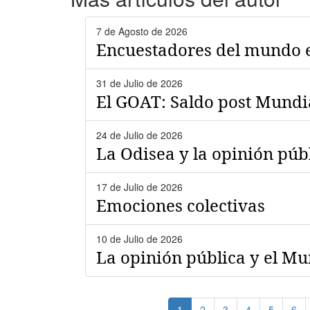
7 de Agosto de 2026
Encuestadores del mundo 
31 de Julio de 2026
El GOAT: Saldo post Mundi
24 de Julio de 2026
La Odisea y la opinión púb
17 de Julio de 2026
Emociones colectivas
10 de Julio de 2026
La opinión pública y el Mu
Paginación
Página
1
Page
2
Page
3
Page
4
Page
5
Pag
6