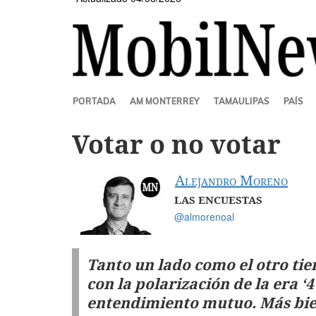
SECCIONES
PORTADA
AM MONTERREY
TAMAULIPAS
PAÍS
Votar o no votar
Alejandro Moreno
LAS ENCUESTAS
@almorenoal
Tanto un lado como el otro tie
con la polarización de la era ‘
entendimiento mutuo. Más bien