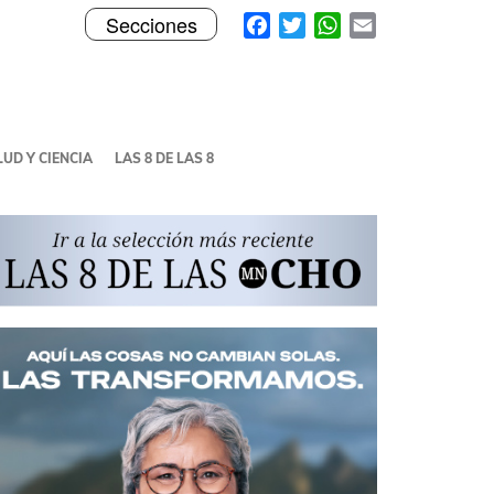
Toggle
Facebook
Twitter
WhatsApp
Email
Secciones
navigation
UD Y CIENCIA
LAS 8 DE LAS 8