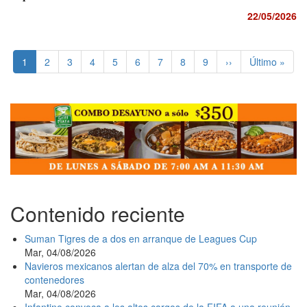
22/05/2026
Paginación
Página
1
Page
2
Page
3
Page
4
Page
5
Page
6
Page
7
Page
8
Page
9
Siguiente
››
Última
Último »
actual
página
página
Contenido reciente
Suman Tigres de a dos en arranque de Leagues Cup
Mar, 04/08/2026
Navieros mexicanos alertan de alza del 70% en transporte de
contenedores
Mar, 04/08/2026