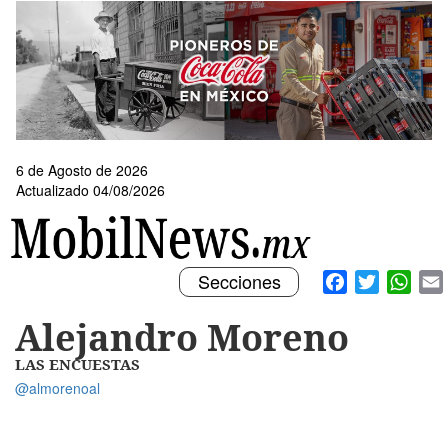
Pasar
al
contenido
principal
6 de Agosto de 2026
Actualizado 04/08/2026
Toggle
Facebook
Twitter
What
Secciones
navigation
Alejandro Moreno
LAS ENCUESTAS
@almorenoal