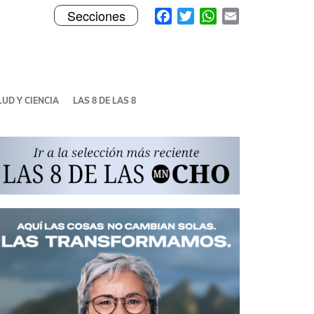
Toggle
Facebook
Twitter
WhatsApp
Email
Secciones
navigation
UD Y CIENCIA
LAS 8 DE LAS 8