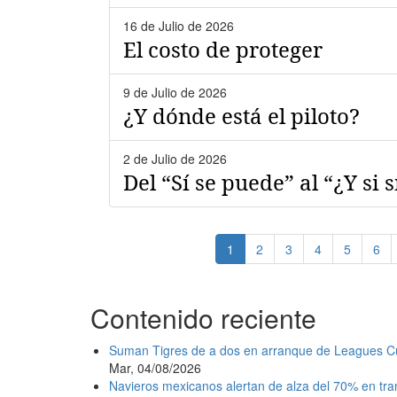
16 de Julio de 2026
El costo de proteger
9 de Julio de 2026
¿Y dónde está el piloto?
2 de Julio de 2026
Del “Sí se puede” al “¿Y si s
Paginación
Página
1
Page
2
Page
3
Page
4
Page
5
Pag
6
actual
Contenido reciente
Suman Tigres de a dos en arranque de Leagues C
Mar, 04/08/2026
Navieros mexicanos alertan de alza del 70% en tr