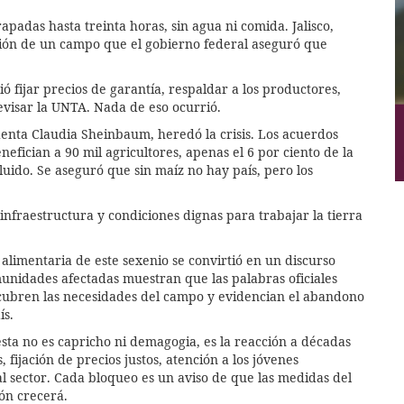
padas hasta treinta horas, sin agua ni comida. Jalisco,
ión de un campo que el gobierno federal aseguró que
 fijar precios de garantía, respaldar a los productores,
revisar la UNTA. Nada de eso ocurrió.
denta Claudia Sheinbaum, heredó la crisis. Los acuerdos
fician a 90 mil agricultores, apenas el 6 por ciento de la
uido. Se aseguró que sin maíz no hay país, pero los
 infraestructura y condiciones dignas para trabajar la tierra
limentaria de este sexenio se convirtió en un discurso
munidades afectadas muestran que las palabras oficiales
 cubren las necesidades del campo y evidencian el abandono
ís.
sta no es capricho ni demagogia, es la reacción a décadas
fijación de precios justos, atención a los jóvenes
al sector. Cada bloqueo es un aviso de que las medidas del
ión crecerá.