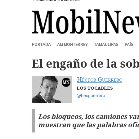
SECCIONES
PORTADA
AM MONTERREY
TAMAULIPAS
PAÍS
El engaño de la so
Héctor Guerrero
LOS TOCABLES
@hecguerrero
Los bloqueos, los camiones va
muestran que las palabras ofic