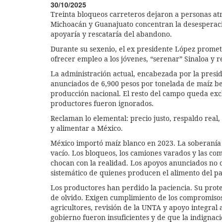
30/10/2025
Treinta bloqueos carreteros dejaron a personas atra
Michoacán y Guanajuato concentran la desesperac
apoyaría y rescataría del abandono.
Durante su sexenio, el ex presidente López prometió
ofrecer empleo a los jóvenes, “serenar” Sinaloa y 
La administración actual, encabezada por la presi
anunciados de 6,900 pesos por tonelada de maíz bene
producción nacional. El resto del campo queda excl
productores fueron ignorados.
Reclaman lo elemental: precio justo, respaldo real,
y alimentar a México.
México importó maíz blanco en 2023. La soberanía a
vacío. Los bloqueos, los camiones varados y las co
chocan con la realidad. Los apoyos anunciados no
sistemático de quienes producen el alimento del pa
Los productores han perdido la paciencia. Su prote
de olvido. Exigen cumplimiento de los compromisos, 
agricultores, revisión de la UNTA y apoyo integral 
gobierno fueron insuficientes y de que la indignac