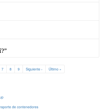
í?”
e
Page
7
Page
8
Page
9
Siguiente
Siguiente ›
Última
Último »
página
página
up
ansporte de contenedores