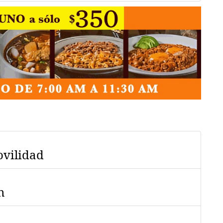
ovilidad
ón