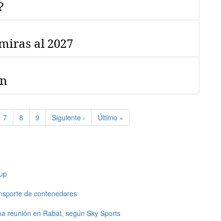
?
miras al 2027
on
e
Page
7
Page
8
Page
9
Siguiente
Siguiente ›
Última
Último »
página
página
up
ansporte de contenedores
una reunión en Rabat, según Sky Sports