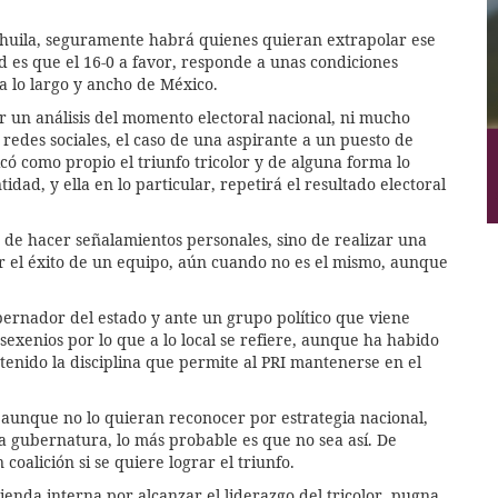
oahuila, seguramente habrá quienes quieran extrapolar ese
dad es que el 16-0 a favor, responde a unas condiciones
a lo largo y ancho de México.
 un análisis del momento electoral nacional, ni mucho
redes sociales, el caso de una aspirante a un puesto de
có como propio el triunfo tricolor y de alguna forma lo
dad, y ella en lo particular, repetirá el resultado electoral
a de hacer señalamientos personales, sino de realizar una
ar el éxito de un equipo, aún cuando no es el mismo, aunque
obernador del estado y ante un grupo político que viene
sexenios por lo que a lo local se refiere, aunque ha habido
enido la disciplina que permite al PRI mantenerse en el
 aunque no lo quieran reconocer por estrategia nacional,
a gubernatura, lo más probable es que no sea así. De
coalición si se quiere lograr el triunfo.
enda interna por alcanzar el liderazgo del tricolor, pugna