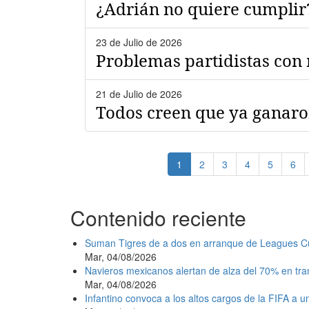
¿Adrián no quiere cumplir
23 de Julio de 2026
Problemas partidistas con 
21 de Julio de 2026
Todos creen que ya ganar
Paginación
Página
1
Page
2
Page
3
Page
4
Page
5
Pag
6
actual
Contenido reciente
Suman Tigres de a dos en arranque de Leagues C
Mar, 04/08/2026
Navieros mexicanos alertan de alza del 70% en tr
Mar, 04/08/2026
Infantino convoca a los altos cargos de la FIFA a 