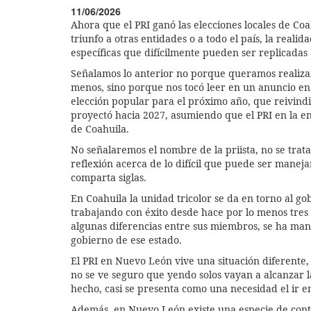
11/06/2026
Ahora que el PRI ganó las elecciones locales de C
triunfo a otras entidades o a todo el país, la reali
específicas que difícilmente pueden ser replicadas 
Señalamos lo anterior no porque queramos realizar
menos, sino porque nos tocó leer en un anuncio en 
elección popular para el próximo año, que reivindi
proyectó hacia 2027, asumiendo que el PRI en la enti
de Coahuila.
No señalaremos el nombre de la priista, no se trat
reflexión acerca de lo difícil que puede ser manej
comparta siglas.
En Coahuila la unidad tricolor se da en torno al g
trabajando con éxito desde hace por lo menos tres 
algunas diferencias entre sus miembros, se ha mant
gobierno de ese estado.
El PRI en Nuevo León vive una situación diferente,
no se ve seguro que yendo solos vayan a alcanzar l
hecho, casi se presenta como una necesidad el ir en 
Además, en Nuevo León existe una especie de conti