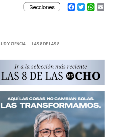
Toggle
Facebook
Twitter
WhatsApp
Email
Secciones
navigation
UD Y CIENCIA
LAS 8 DE LAS 8