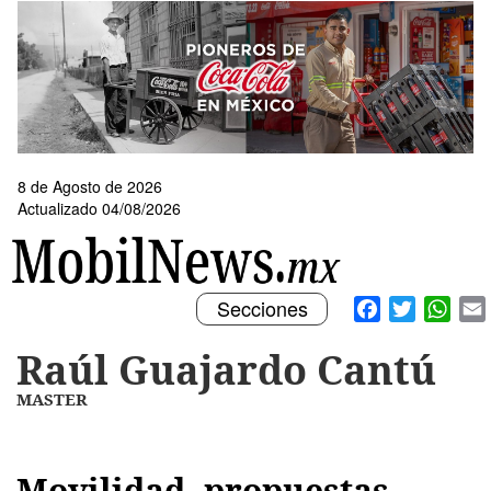
Pasar
al
contenido
principal
8 de Agosto de 2026
Actualizado 04/08/2026
Toggle
Facebook
Twitter
What
Secciones
navigation
Raúl Guajardo Cantú
MASTER
Movilidad, propuestas