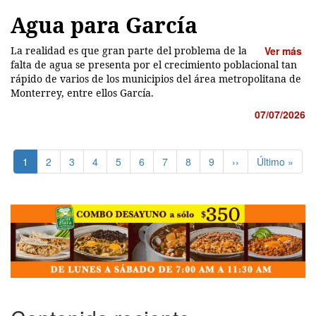
Agua para García
La realidad es que gran parte del problema de la
Ver más
falta de agua se presenta por el crecimiento poblacional tan
rápido de varios de los municipios del área metropolitana de
Monterrey, entre ellos García.
07/07/2026
Paginación
Página
1
Page
2
Page
3
Page
4
Page
5
Page
6
Page
7
Page
8
Page
9
Siguiente
››
Última
Último »
actual
página
página