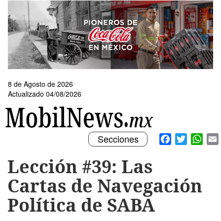
Pasar
al
contenido
principal
8 de Agosto de 2026
Actualizado 04/08/2026
Toggle
Facebook
Twitter
What
Secciones
navigation
Lección #39: Las
Cartas de Navegación
Política de SABA