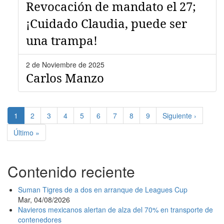
Revocación de mandato el 27;
¡Cuidado Claudia, puede ser
una trampa!
2 de Noviembre de 2025
Carlos Manzo
Paginación
Página
1
Page
2
Page
3
Page
4
Page
5
Page
6
Page
7
Page
8
Page
9
Siguiente
Siguiente ›
actual
página
Última
Último »
página
Contenido reciente
Suman Tigres de a dos en arranque de Leagues Cup
Mar, 04/08/2026
Navieros mexicanos alertan de alza del 70% en transporte de
contenedores