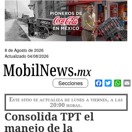
Pasar
al
contenido
principal
8 de Agosto de 2026
Actualizado 04/08/2026
Toggle
Facebook
Twitter
What
Secciones
navigation
Este sitio se actualiza de lunes a viernes, a las
20:00 horas.
Consolida TPT el
manejo de la