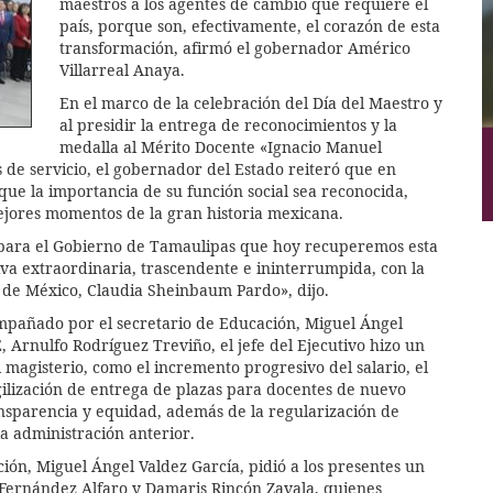
maestros a los agentes de cambio que requiere el
país, porque son, efectivamente, el corazón de esta
transformación, afirmó el gobernador Américo
Villarreal Anaya.
En el marco de la celebración del Día del Maestro y
al presidir la entrega de reconocimientos y la
medalla al Mérito Docente «Ignacio Manuel
 de servicio, el gobernador del Estado reiteró que en
que la importancia de su función social sea reconocida,
ejores momentos de la gran historia mexicana.
y para el Gobierno de Tamaulipas que hoy recuperemos esta
va extraordinaria, trascendente e ininterrumpida, con la
de México, Claudia Sheinbaum Pardo», dijo.
ompañado por el secretario de Educación, Miguel Ángel
E, Arnulfo Rodríguez Treviño, el jefe del Ejecutivo hizo un
 magisterio, como el incremento progresivo del salario, el
gilización de entrega de plazas para docentes de nuevo
ansparencia y equidad, además de la regularización de
a administración anterior.
ación, Miguel Ángel Valdez García, pidió a los presentes un
e Fernández Alfaro y Damaris Rincón Zavala, quienes