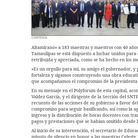
CORTESÍA
Altamirano» a 183 maestras y maestros con 40 años
Tamaulipas se está dispuesto a luchar unidos para 
retribuida y apreciada, como se ha hecho en los m
«Es un orgullo para mí, su amigo el gobernador, 
fortaleza y sigamos construyendo una obra educati
que acompañamos el compromiso de la presidenta 
En su mensaje en el Polyforum de esta capital, ac
Valdez García, y el dirigente de la Sección del SNT
recuento de las acciones de su gobierno a favor del
compromiso para seguir basificando, así como la a
ingreso y la distribución de horas docentes con tr
pagos y prestaciones que se habían omitido desde l
Al inicio de su intervención, el secretario de Educ
minuto de silencio en honor a las maestras Celest