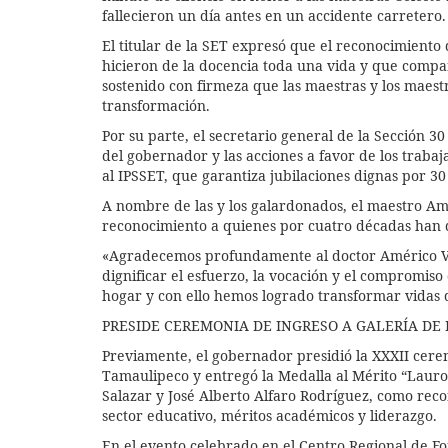
fallecieron un día antes en un accidente carretero.
El titular de la SET expresó que el reconocimiento
hicieron de la docencia toda una vida y que compar
sostenido con firmeza que las maestras y los maest
transformación.
Por su parte, el secretario general de la Sección 3
del gobernador y las acciones a favor de los traba
al IPSSET, que garantiza jubilaciones dignas por 30
A nombre de las y los galardonados, el maestro Am
reconocimiento a quienes por cuatro décadas han d
«Agradecemos profundamente al doctor Américo Vil
dignificar el esfuerzo, la vocación y el compromis
hogar y con ello hemos logrado transformar vidas 
PRESIDE CEREMONIA DE INGRESO A GALERÍA DE
Previamente, el gobernador presidió la XXXII cere
Tamaulipeco y entregó la Medalla al Mérito “Lauro
Salazar y José Alberto Alfaro Rodríguez, como reco
sector educativo, méritos académicos y liderazgo.
En el evento celebrado en el Centro Regional de F