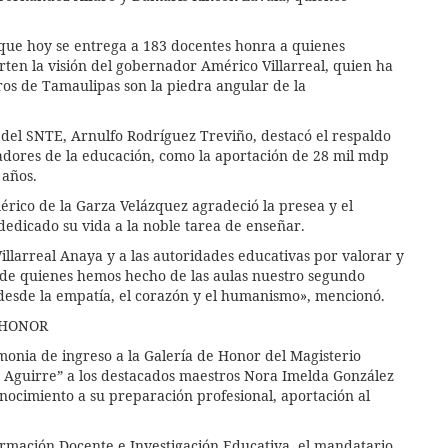
 que hoy se entrega a 183 docentes honra a quienes
ten la visión del gobernador Américo Villarreal, quien ha
ros de Tamaulipas son la piedra angular de la
0 del SNTE, Arnulfo Rodríguez Treviño, destacó el respaldo
jadores de la educación, como la aportación de 28 mil mdp
 años.
érico de la Garza Velázquez agradeció la presea y el
edicado su vida a la noble tarea de enseñar.
larreal Anaya y a las autoridades educativas por valorar y
o de quienes hemos hecho de las aulas nuestro segundo
desde la empatía, el corazón y el humanismo», mencionó.
 HONOR
monia de ingreso a la Galería de Honor del Magisterio
 Aguirre” a los destacados maestros Nora Imelda González
nocimiento a su preparación profesional, aportación al
ormación Docente e Investigación Educativa, el mandatario