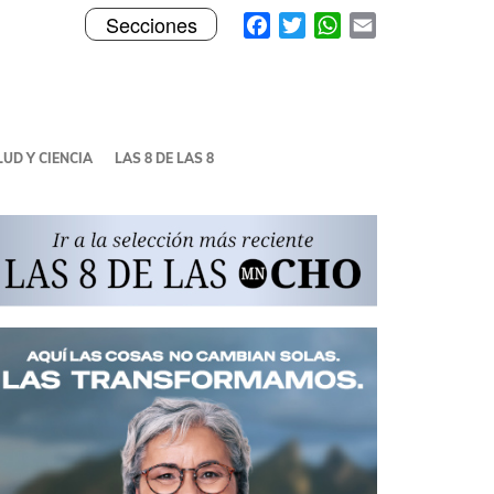
Toggle
Facebook
Twitter
WhatsApp
Email
Secciones
navigation
UD Y CIENCIA
LAS 8 DE LAS 8