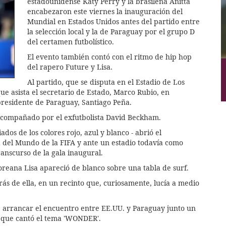
estadounidense Katy Perry y la brasileña Anitta
encabezaron este viernes la inauguración del
Mundial en Estados Unidos antes del partido entre
la selección local y la de Paraguay por el grupo D
del certamen futbolístico.
El evento también contó con el ritmo de hip hop
del rapero Future y Lisa.
Al partido, que se disputa en el Estadio de Los
ue asista el secretario de Estado, Marco Rubio, en
presidente de Paraguay, Santiago Peña.
 acompañado por el exfutbolista David Beckham.
dos de los colores rojo, azul y blanco - abrió el
a del Mundo de la FIFA y ante un estadio todavía como
ranscurso de la gala inaugural.
 coreana Lisa apareció de blanco sobre una tabla de surf.
rás de ella, en un recinto que, curiosamente, lucía a medio
e arrancar el encuentro entre EE.UU. y Paraguay junto un
 que cantó el tema 'WONDER'.