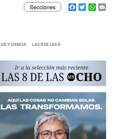
Toggle
Facebook
Twitter
WhatsApp
Email
Secciones
navigation
UD Y CIENCIA
LAS 8 DE LAS 8