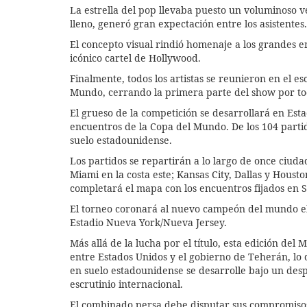
La estrella del pop llevaba puesto un voluminoso ve
lleno, generó gran expectación entre los asistentes.
El concepto visual rindió homenaje a los grandes 
icónico cartel de Hollywood.
Finalmente, todos los artistas se reunieron en el es
Mundo, cerrando la primera parte del show por tod
El grueso de la competición se desarrollará en Est
encuentros de la Copa del Mundo. De los 104 part
suelo estadounidense.
Los partidos se repartirán a lo largo de once ciuda
Miami en la costa este; Kansas City, Dallas y Housto
completará el mapa con los encuentros fijados en S
El torneo coronará al nuevo campeón del mundo el p
Estadio Nueva York/Nueva Jersey.
Más allá de la lucha por el título, esta edición del
entre Estados Unidos y el gobierno de Teherán, lo 
en suelo estadounidense se desarrolle bajo un des
escrutinio internacional.
El combinado persa debe disputar sus compromisos 