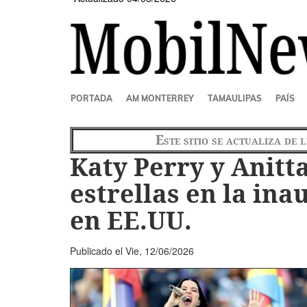
SECCIONES
PORTADA
AM MONTERREY
TAMAULIPAS
PAÍS
Este sitio se actualiza de 
Katy Perry y Anitt
estrellas en la in
en EE.UU.
Publicado el
Vie, 12/06/2026