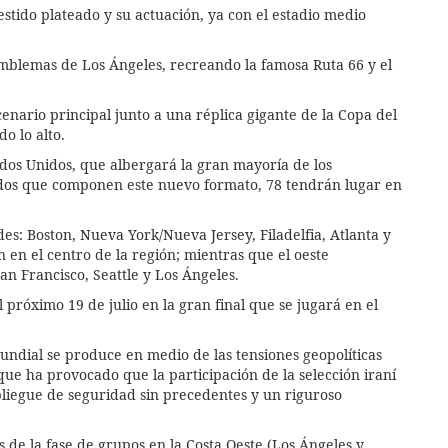
stido plateado y su actuación, ya con el estadio medio
emblemas de Los Ángeles, recreando la famosa Ruta 66 y el
cenario principal junto a una réplica gigante de la Copa del
o lo alto.
ados Unidos, que albergará la gran mayoría de los
idos que componen este nuevo formato, 78 tendrán lugar en
des: Boston, Nueva York/Nueva Jersey, Filadelfia, Atlanta y
n en el centro de la región; mientras que el oeste
an Francisco, Seattle y Los Ángeles.
róximo 19 de julio en la gran final que se jugará en el
 Mundial se produce en medio de las tensiones geopolíticas
que ha provocado que la participación de la selección iraní
pliegue de seguridad sin precedentes y un riguroso
de la fase de grupos en la Costa Oeste (Los Ángeles y