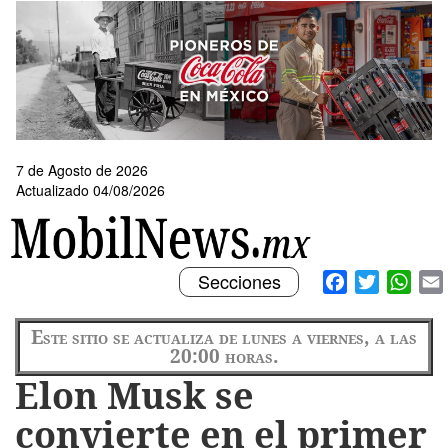
Pasar
al
contenido
principal
7 de Agosto de 2026
Actualizado 04/08/2026
Toggle
Facebook
Twitter
What
Secciones
navigation
Este sitio se actualiza de lunes a viernes, a las
20:00 horas.
Elon Musk se
convierte en el primer