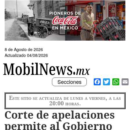
Pasar
al
contenido
principal
8 de Agosto de 2026
Actualizado 04/08/2026
Toggle
Facebook
Twitter
What
Secciones
navigation
Este sitio se actualiza de lunes a viernes, a las
20:00 horas.
Corte de apelaciones
permite al Gobierno